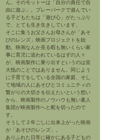
ん。そのモットーは「自分の責任で自
由に遊ぶ」。プレーパークで遊んでい
る子どもたちは「遊び心」がたっぷり
で、とても生き生きしています。
そこに集うお父さんお母さんが「あそ
びのレンズ」映画プロジェクトを始
動。映画なんか見る暇も無いくらい家
事に育児に追われているはずの人々
が、映画製作に乗り出すというのは並
大抵のことではありません。同じよう
に子育てをしている全国の家庭、そし
て地域の人にあそびとコミュニティの
繋がりの大切さを伝えたいという想い
から、映画製作のノウハウも無い素人
集団が映画製作へと舵を切ったので
す。
そうして２年ごしに出来上がった映画
が「あそびのレンズ」。
ありふれた日常に確かにある子どもの