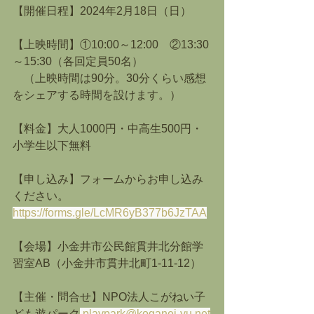
【開催日程】2024年2月18日（日）
【上映時間】①10:00～12:00　②13:30
～15:30（各回定員50名）
　（上映時間は90分。30分くらい感想
をシェアする時間を設けます。）
【料金】大人1000円・中高生500円・
小学生以下無料
【申し込み】フォームからお申し込み
ください。
https://forms.gle/LcMR6yB377b6JzTAA
【会場】小金井市公民館貫井北分館学
習室AB（小金井市貫井北町1-11-12）
【主催・問合せ】NPO法人こがねい子
ども遊パーク
playpark@koganei-yu.net