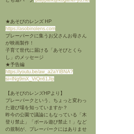
★あそびのレンズ HP
https://asobinolens.com
プレーパークに集うお父さんお母さん
が映画製作！
子育て世代に届ける「あそびとくら
し」のメッセージ
★予告編
https://youtu.be/aw_a2aYlBNA?
si=INg9mX_VrQn61JIp
【あそびのレンズHPより】
プレーパークという、ちょっと変わっ
た遊び場を知っていますか？
昨今の公園で議論にもなっている「木
登り禁止」「ボール遊び禁止！」など
の規制が、プレーパークにはありませ