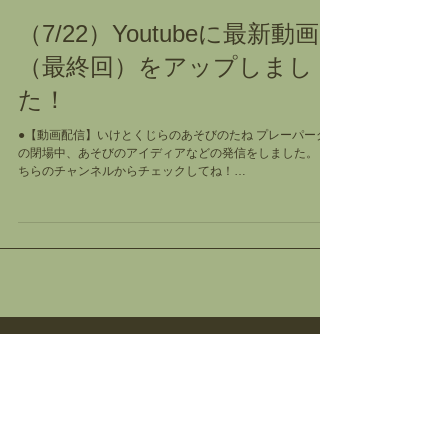
（7/22）Youtubeに最新動画
（最終回）をアップしまし
た！
●【動画配信】いけとくじらのあそびのたね プレーパーク
の閉場中、あそびのアイディアなどの発信をしました。 こ
ちらのチャンネルからチェックしてね！
https://www.youtube.com/channel/UCv80ADo1wk9J_h7pg
5dwI5g...
Follow Us