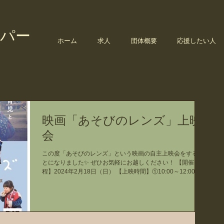
パー
ホーム
求人
団体概要
応援したい人
映画「あそびのレンズ」上映
会
この度「あそびのレンズ」という映画の自主上映会をするこ
とになりました✨ ぜひお気軽にお越しください！ 【開催日
程】2024年2月18日（日） 【上映時間】①10:00～12:00
②13:30～15:30（各回定員50名）...