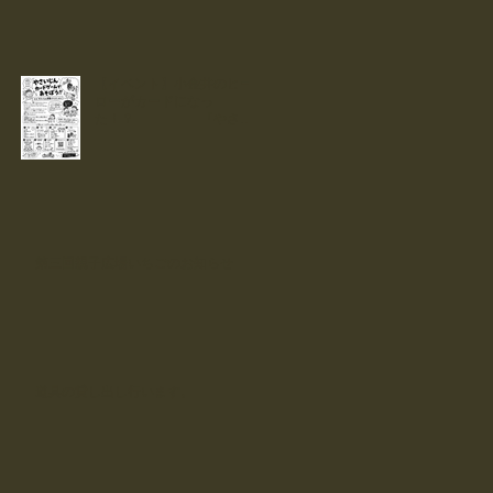
【イベント】小金井のヒー
ローがカードになっ
た！？ 『やさい
じん』カードで遊ぼう！！
第三回親子広場いちごのお知らせ
道具の貸し出し行います。