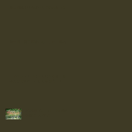
第二回親子ひろばいちごのお知らせ
第一回「親子広場いちご」のご案内
【イベント】いけ・くじらやま を
みんなできれいにしちゃおう！！
2026年プレーパークの春季
休業についての