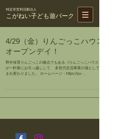
特定非営利活動法人
こがねい子ども遊パーク
4/29（金）りんごっこハウス
オープンデイ！
野外保育りんごっこの拠点でもある《りんごっこハウス》
が一軒家にお引っ越しして、 多世代交流事業の場として生
まれ変わりました。 ホームページ：https://yu-
park.wixsite.com/ringokkohouse 4/29（金）はオープンデ
イ。 午後１時～３時...
Follow Us