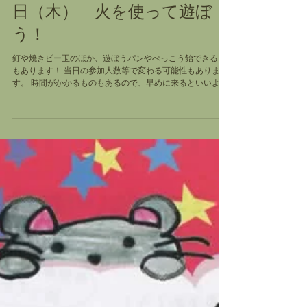
★１月３１日（金）～２月６
日（木） 火を使って遊ぼ
う！
釘や焼きビー玉のほか、遊ぼうパンやべっこう飴できる日
もあります！ 当日の参加人数等で変わる可能性もありま
す。 時間がかかるものもあるので、早めに来るといいよ！
※値段 ： それぞれ２０円～１００円程度 ※持ち
物 ： 軍手、おこづかい ※日時と場所 ： 【くじら
山】...