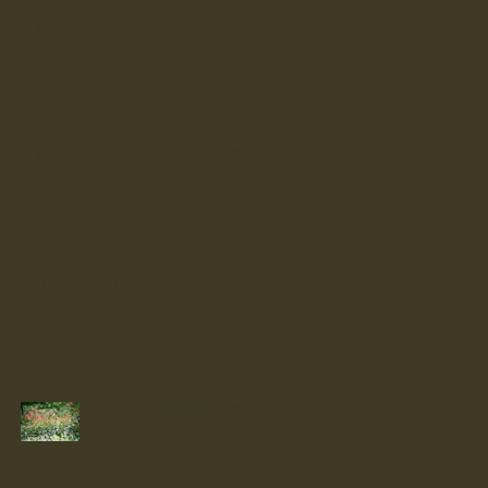
第二回親子ひろばいちごのお知らせ
第一回「親子広場いちご」のご案内
【イベント】いけ・くじらやま を
みんなできれいにしちゃおう！！
2026年プレーパークの春季
休業についての