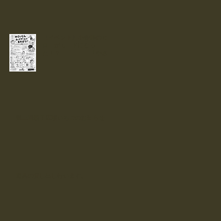
【イベント】小金井のヒー
ローがカードになっ
た！？ 『やさい
じん』カードで遊ぼう！！
第三回親子広場いちごのお知らせ
道具の貸し出し行います。