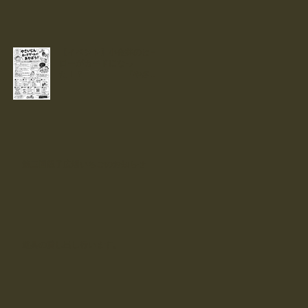
【イベント】小金井のヒー
ローがカードになっ
た！？ 『やさい
じん』カードで遊ぼう！！
第三回親子広場いちごのお知らせ
道具の貸し出し行います。