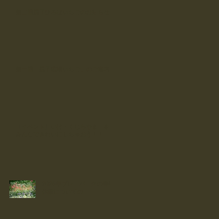
第二回親子ひろばいちごのお知らせ
第一回「親子広場いちご」のご案内
【イベント】いけ・くじらやま を
みんなできれいにしちゃおう！！
2026年プレーパークの春季
休業についての