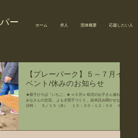
パー
ホーム
求人
団体概要
応援したい人
【プレーパーク】５～７月イ
ベント/休みのお知らせ
★親子ひろば「いちご」★ ≪５月≫ 幼児のお子さん連れの
みなさんの交流、 よもぎ団子づくり 、絵本読み聞かせなど ●
日時： ５／１５（木） １０：３０－１２：００ ※雨
天時は順延。 活動スケジュール を確認ください。 ●場所：
いけとおがわプレーパーク...