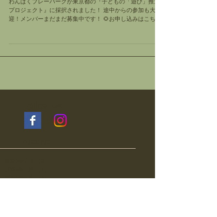
員募集中！
わんぱくプレーパークが東京都の『子どもの「遊び」推進
プロジェクト』に採択されました！ 途中からの参加も大歓
迎！メンバーまだまだ募集中です！ 🌻お申し込みはこちら
🐳わんぱく夏まつりのホームページはこちら
Follow Us
Archive
2026年7月
（3）
3件の記事
2026年6月
（1）
1件の記事
2026年5月
（4）
4件の記事
2026年3月
（1）
1件の記事