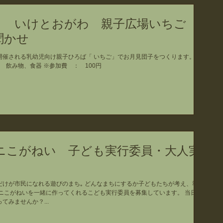
） いけとおがわ 親子広場いちご
聞かせ
催される乳幼児向け親子ひろば「 いちご」でお月見団子をつくります。 ※
： 飲み物、食器 ※参加費 ： 100円
ニこがねい 子ども実行委員・大人実
けが市民になれる遊びのまち｡ どんなまちにするか子どもたちが考え、準備
ニこがねいを一緒に作ってくれるこども実行委員を募集しています。 当日参
みませんか？...