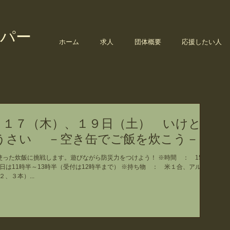
パー
ホーム
求人
団体概要
応援したい人
～１７（木）、１９日（土） いけと
うさい －空き缶でご飯を炊こう－
った炊飯に挑戦します。遊びながら防災力をつけよう！ ※時間 ： 15～
は11時半～13時半（受付は12時半まで） ※持ち物 ： 米１合、アルミ
、３本）...