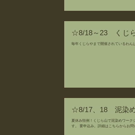
☆8/18～23 
毎年くじらやまで開催されているわん
☆8/17、18 泥
夏休み恒例！くじら山で泥染めワーク
す。 要申込み。詳細はこちらからお問