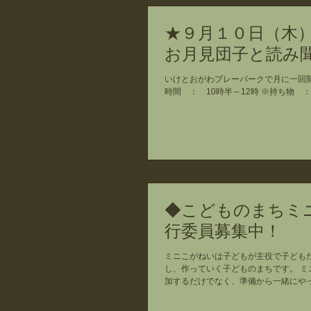
★９月１０日（木
お月見団子と読み
いけとおがわプレーパークで月に一回開
時間 ： 10時半～12時 ※持ち物 
◆こどものまちミ
行委員募集中！
ミニこがねいは子どもが主役で子どもだ
し、作っていく子どものまちです。 ミ
加するだけでなく、準備から一緒にやって