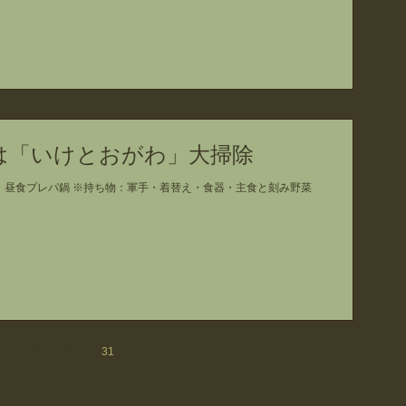
日は「いけとおがわ」大掃除
、昼食プレパ鍋 ※持ち物：軍手・着替え・食器・主食と刻み野菜
29
30
31
32