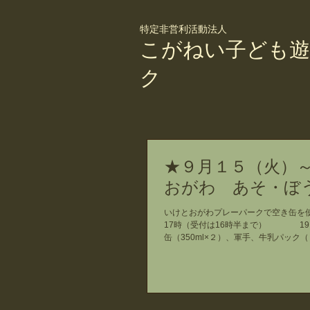
特定非営利活動法人
こがねい子ども遊
ク
★９月１５（火）
おがわ あそ・ぼ
いけとおがわプレーパークで空き缶を使
17時（受付は16時半まで） 19日
缶（350ml×２）、軍手、牛乳パック（２