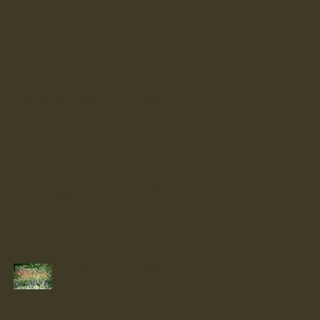
第二回親子ひろばいちごのお知らせ
第一回「親子広場いちご」のご案内
【イベント】いけ・くじらやま を
みんなできれいにしちゃおう！！
2026年プレーパークの春季
休業についての