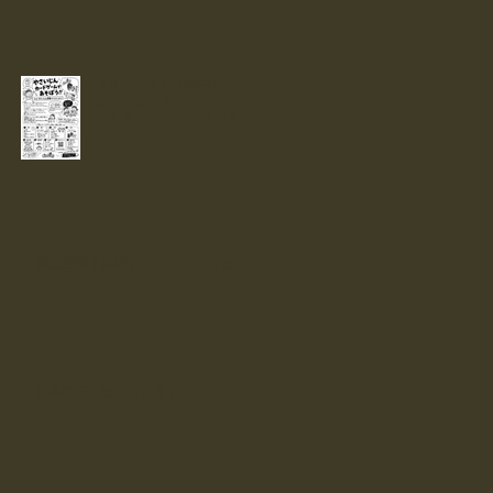
【イベント】小金井のヒー
ローがカードになっ
た！？ 『やさい
じん』カードで遊ぼう！！
第三回親子広場いちごのお知らせ
道具の貸し出し行います。