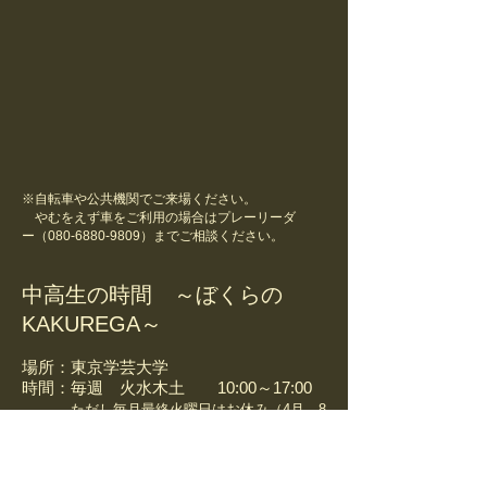
※自転車や公共機関でご来場ください。
やむをえず車をご利用の場合はプレーリーダ
ー（080-6880-9809）までご相談ください。
中高生の時間 ～ぼくらの
KAKUREGA～
場所：東京学芸大学
時間：毎週 火水木土 10:00～17:00
​
ただし毎月最終火曜日はお休み（4月、8
月を除く）
※中止の場合は
こちら
の開催状況に表示します。