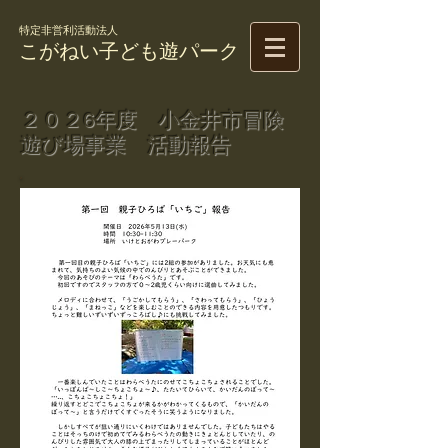
特定非営利活動法人
こがねい子ども遊パーク
２０２6年度 小金井市冒険
遊び場事業 活動報告