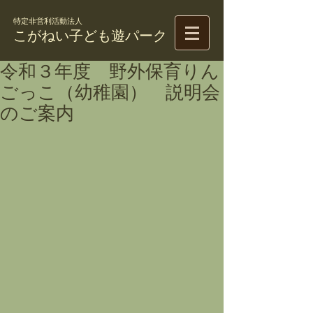
特定非営利活動法人
こがねい子ども遊パーク
令和３年度 野外保育りん
ごっこ（幼稚園） 説明会
のご案内