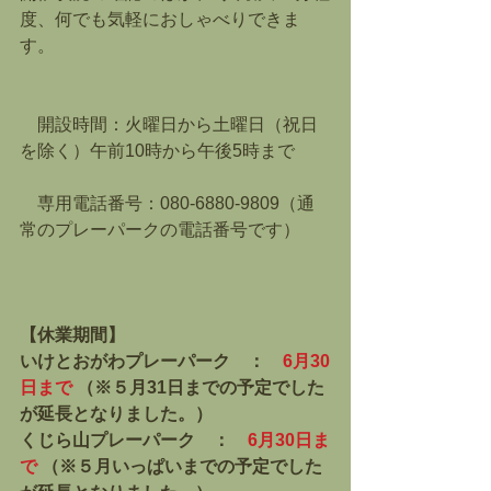
度、何でも気軽におしゃべりできま
す。
　開設時間：火曜日から土曜日（祝日
を除く）午前10時から午後5時まで
　専用電話番号：080-6880-9809（通
常のプレーパークの電話番号です）
【休業期間】
いけとおがわプレーパーク　：　
6月30
日まで
 （※５月31日までの予定でした
が延長となりました。）
くじら山プレーパーク　：　
6月30日ま
で
 （※５月いっぱいまでの予定でした