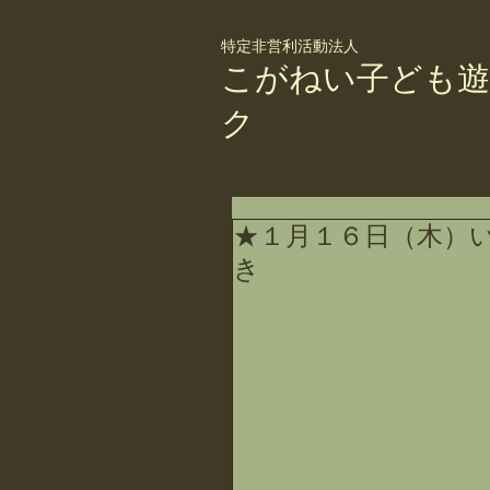
特定非営利活動法人
こがねい子ども遊
ク
★１月１６日（木）
き