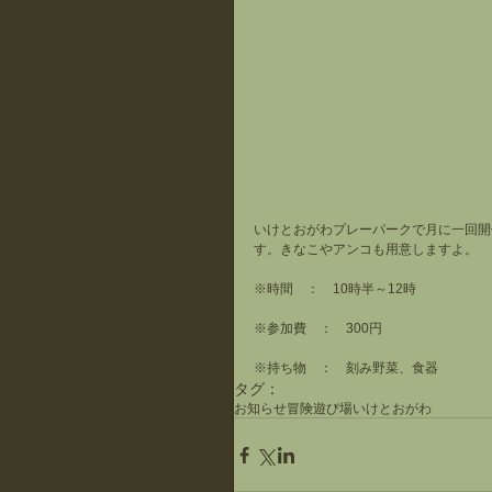
いけとおがわプレーパークで月に一回開
す。きなこやアンコも用意しますよ。
※時間　：　10時半～12時
※参加費　：　300円
※持ち物　：　刻み野菜、食器
タグ：
お知らせ
冒険遊び場
いけとおがわ