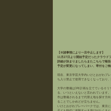
【※諸事情により一旦中止します】
11月27日より開始予定だったクラウ
詳細が決まりましたらまたこちらで報告
予定が変更になってしまい、寄付をご検
現在、東京学芸大学内いけとおがわプレ
ち入り禁止で使用できなくなっており、
大学の整備は3年計画を立てているそう
る、いつといえないと言われています。
市は整備されるまで代替え地を探す方向
ることでしかめどが立ちません。
いけとおがわプレーパークでは、東京に
子ども時代に体験すべき遊びがたくさん