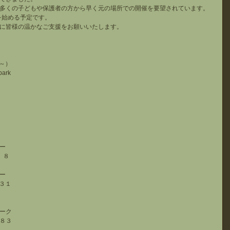
多くの子どもや保護者の方から早く元の場所での開催を要望されています。
を始める予定です。
に皆様の温かなご支援をお願いいたします。
日～）
park
ー
　８
ー
７３１
ーク
８３