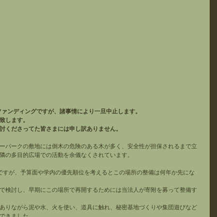
ドファンディングですが、諸事情により一旦中止します。
致します。
討くださってた皆さまには申し訳ありません。
ーパークの敷地には倒木の危険のある木が多く、安全性が担保されるまで立
隣の多目的広場での活動を余儀なくされています。
ですが、予算面や学内の優先順位を考えるとこの場所の整備は何年か先にな
で検討し、早期にこの場所で再開するためには当法人が寄附を募って整備す
ありながら泥や水、火を使い、道具に触れ、秘密基地づくりや集団遊びなど
できました。