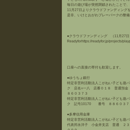
毎日の遊び場が突然閉鎖されたことで、
11月27日よりクラウドファンディング
是非、いけとおがわプレーパークの整備
●クラウドファンディング　（11月27
Readyforhttps://readyfor.jp/projects/play
口座への直接の寄付も歓迎します。
●ゆうちょ銀行　
特定非営利活動法人こがねい子ども遊パ
ク　店名○一八　店番０１８　普通預金
８６０３７３
特定非営利活動法人こがねい子ども遊パ
ク　記号10170　　番号　８８６０３
●多摩信用金庫　
特定非営利活動法人こがねい子ども遊パ
代表邦永洋子　小金井支店　普通　２３