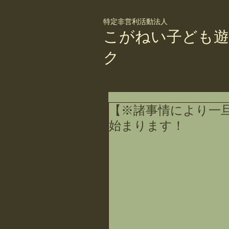
特定非営利活動法人
こがねい子ども遊
ク
【※諸事情により一
始まります！