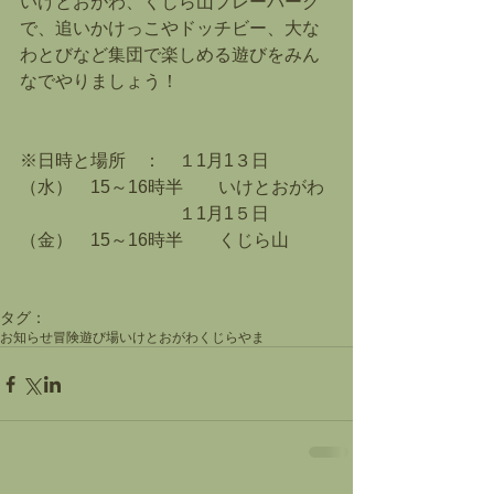
いけとおがわ、くじら山プレーパーク
で、追いかけっこやドッチビー、大な
わとびなど集団で楽しめる遊びをみん
なでやりましょう！
※日時と場所　：　１1月1３日
（水）　15～16時半　　いけとおがわ
　　　　　　　　　１1月1５日
（金）　15～16時半　　くじら山
タグ：
お知らせ
冒険遊び場
いけとおがわ
くじらやま