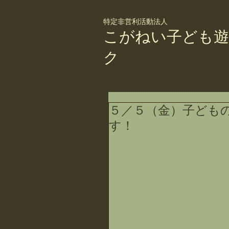
特定非営利活動法人
こがねい子ども遊
ク
５／５（金）子ども
す！