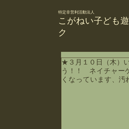
特定非営利活動法人
こがねい子ども遊
ク
★３月１０日（木）
う！！ ネイチャー
くなっています、汚