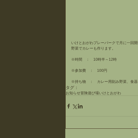
いけとおがわプレーパークで月に一回開
野菜でカレーも作ります。
※時間　：　10時半～12時
※参加費　：　100円
※持ち物　：　カレー用刻み野菜、食器
タグ：
お知らせ
冒険遊び場
いけとおがわ