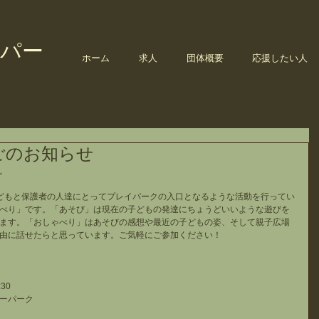
パー
ホーム
求人
団体概要
応援したい人
ごのお知らせ
。
どもと保護者の人達にとってプレイパークの入口となるような活動を行ってい
べり」です。「あそび」は現在の子どもの発達にちょうどいいような遊びを
ます。「おしゃべり」はあそびの感想や最近の子どもの姿、そして親子広場
由に話せたらと思っています。ご気軽にご参加ください！
30
ーパーク