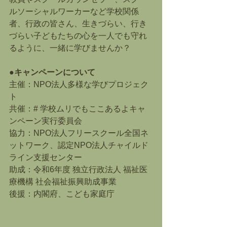
ルソーシャルワーカーなど学校関係
者、行政の皆さん、生きづらい、行き
づらい子どもたちの心を一人でも守れ
るように、一緒に学びませんか？ 
●キャンペーンについて
主催：NPO法人多様な学びプロジェク
ト
共催：# 学校ムリでもここあるよキャ
ンペーン実行委員会
協力：NPO法人フリースクール全国ネ
ットワーク、認定NPO法人チャイルド
ライン支援センター
助成：令和6年度 独立行政法人 福祉医
療機構 社会福祉振興助成事業
後援：内閣府、こども家庭庁