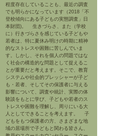
程度存在していることも、最近の調査
でも明らかになっています（2018「不
登校傾向にある子どもの実態調査」日
本財団)。 　生きづらさ、また（学校
に）行きづらさを感じている子どもや
若者は、特に夏休み明けの時期に精神
的なストレスや困難に苦しんでいま
す。しかし、それを個人の問題ではな
く社会の構造的な問題として捉えるこ
とが重要だと考えます。そこで、教育
システムや社会的プレッシャーが子ど
も・若者、そしてその保護者に与える
影響について、調査や統計、実際の体
験談をもとに学び、子どもや若者のス
トレスや困難を理解し、周りにいる大
人としてできることを考えます。 　子
どもをもつ保護者の方、さまざまな地
域の居場所で子どもと関わる皆さん、
教員やスクールカウンセラー、スクー