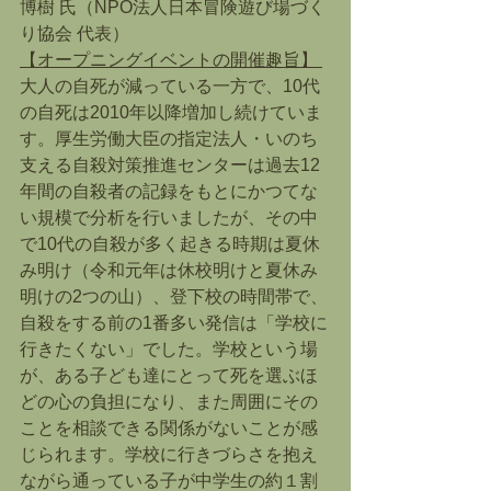
博樹 氏（NPO法人日本冒険遊び場づく
り協会 代表） 
【オープニングイベントの開催趣旨】 
大人の自死が減っている一方で、10代
の自死は2010年以降増加し続けていま
す。厚生労働大臣の指定法人・いのち
支える自殺対策推進センターは過去12
年間の自殺者の記録をもとにかつてな
い規模で分析を行いましたが、その中
で10代の自殺が多く起きる時期は夏休
み明け（令和元年は休校明けと夏休み
明けの2つの山）、登下校の時間帯で、
自殺をする前の1番多い発信は「学校に
行きたくない」でした。学校という場
が、ある子ども達にとって死を選ぶほ
どの心の負担になり、また周囲にその
ことを相談できる関係がないことが感
じられます。学校に行きづらさを抱え
ながら通っている子が中学生の約１割