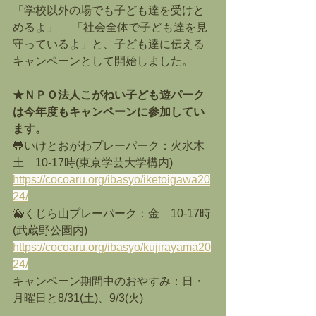
「学校以外の場でも子ども達を受けと
めるよ」 　「社会全体で子ども達を見
守っているよ」と、子ども達に伝える
キャンペーンとして開始しました。
★ＮＰＯ法人こがねい子ども遊パーク
は今年度もキャンペーンに参加し
てい
ます。
🐸いけとおがわプレーパーク：火水木
土
　10-17時(東京学芸大学構内)　
https://cocoaru.org/ibasyo/iketoigawa20
24/
🐳くじら山プレーパーク：金　
10-17時
(武蔵野公園内)　
https://cocoaru.org/ibasyo/kujirayama20
24/
キャンペーン期間中の
おやすみ：日・
月曜日と8/31(土)、9/3(火)