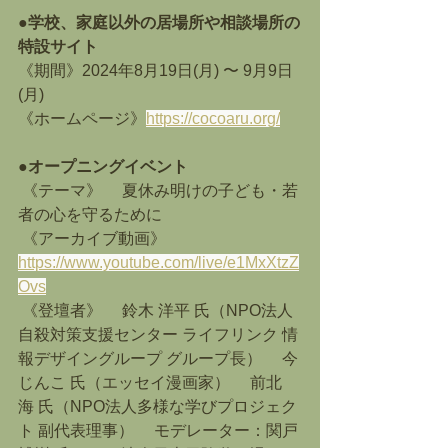
●学校、家庭以外の居場所や相談場所の
特設サイト
《期間》2024年8月19日(月) 〜 9月9日
(月)
《ホームページ》
https://cocoaru.org/
●オープニングイベント
 《テーマ》 　夏休み明けの子ども・若
者の心を守るために
 《アーカイブ動画》
https://www.youtube.com/live/e1MxXtzZ
Ovs
 《登壇者》 　鈴木 洋平 氏（NPO法人 
自殺対策支援センター ライフリンク 情
報デザイングループ グループ長） 　今 
じんこ 氏（エッセイ漫画家） 　前北 
海 氏（NPO法人多様な学びプロジェク
ト 副代表理事） 　モデレーター：関戸 