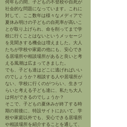
何年もの間、子どもの不登校や自死が
社会的な問題になっています。これに
対して、ここ数年は様々なメディアで
夏休み明けの子どもの自死率が高いこ
とが取り上げられ、命を削ってまで学
校に行くことはないというメッセージ
を見聞きする機会は増えました。大人
たちが学校や家庭の他にも、安心でき
る居場所や相談場所があると良いと考
える風潮は広まってきました。
でも、子ども達はどこに逃げればいい
のでしょうか？相談する人や居場所が
ない、学校に行くのがつらい、生きづ
らいと考える子ども達に、私たち大人
は何ができるのでしょうか？
そこで、子どもの夏休みが終了する時
期の前後に、特設サイトにおいて、学
校や家庭以外でも、安心できる居場所
や相談場所を紹介することを通して、