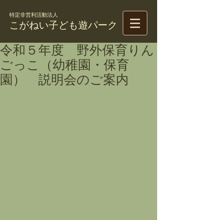
特定非営利活動法人
こがねい子ども遊パーク
令和５年度 野外保育りん
ごっこ（幼稚園・保育
園） 説明会のご案内